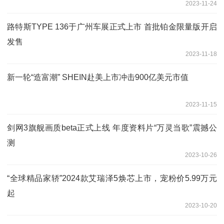
2023-11-24
路特斯TYPE 136于广州车展正式上市 首批铂金限量版开启
发售
2023-11-18
新一轮“造富潮” SHEIN赴美上市冲击900亿美元市值
2023-11-15
剑网3旗舰画质beta正式上线 年度资料片“万灵当歌”震撼公
测
2023-10-26
“全球精品家轿”2024款艾瑞泽5焕芯上市，宠粉价5.99万元
起
2023-10-20