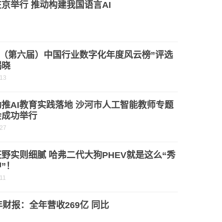
在京举行 推动构建我国语言AI
22（第六届）中国行业数字化年度风云榜”评选
揭晓
-13
推AI教育实践落地 沙河市人工智能教师专题
会成功举行
-27
野实则细腻 哈弗二代大狗PHEV就是这么“秀
”！
11
财报：全年营收269亿 同比