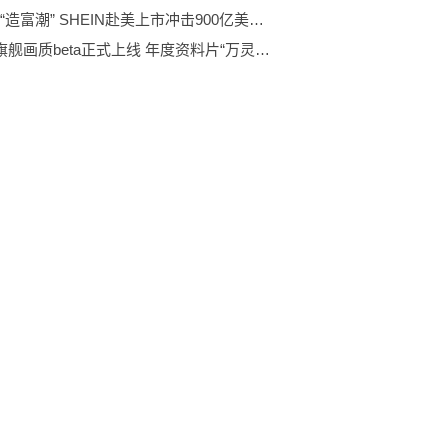
新一轮“造富潮” SHEIN赴美上市冲击900亿美元市值
剑网3旗舰画质beta正式上线 年度资料片“万灵当歌”震撼公测