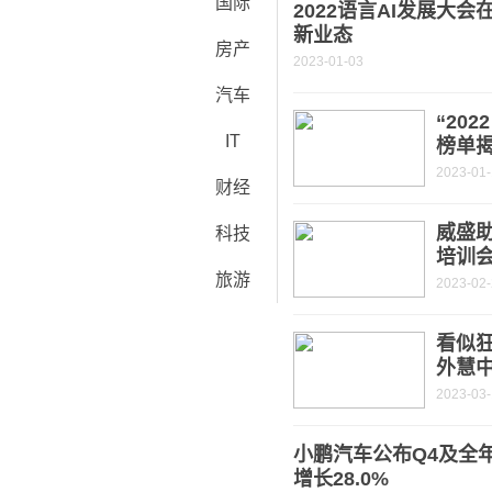
国际
2022语言AI发展大会
新业态
房产
2023-01-03
汽车
“20
IT
榜单
2023-01
财经
威盛助
科技
培训
旅游
2023-02
看似狂
外慧中
2023-03-
小鹏汽车公布Q4及全年
增长28.0%