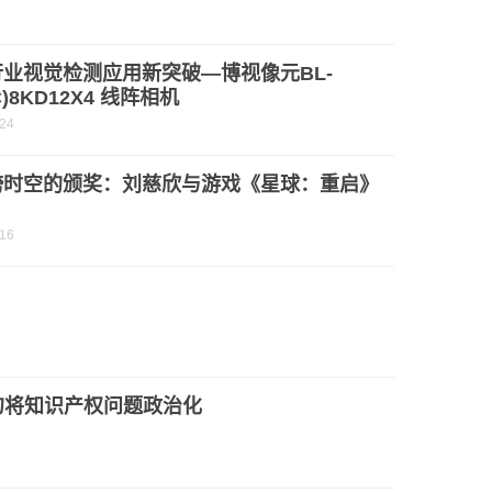
业视觉检测应用新突破—博视像元BL-
C)8KD12X4 线阵相机
-24
跨时空的颁奖：刘慈欣与游戏《星球：重启》
-16
勿将知识产权问题政治化