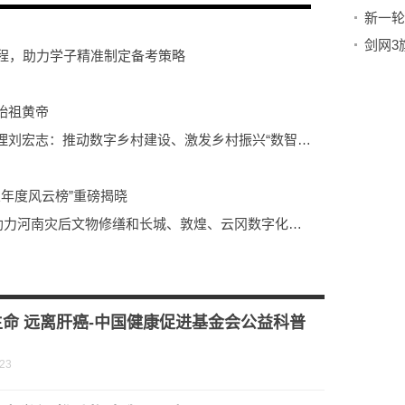
课程，助力学子精准制定备考策略
始祖黄帝
全国人大代表、中国移动辽宁公司总经理刘宏志：推动数字乡村建设、激发乡村振兴“数智力量”
业年度风云榜”重磅揭晓
一块守护“国宝”！腾讯游戏携玩家共同助力河南灾后文物修缮和长城、敦煌、云冈数字化保护
命 远离肝癌-中国健康促进基金会公益科普
-23