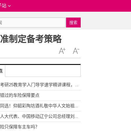
子站
搜索
精准制定备考策略
点
橙啦考研25教育学入门导学速学精讲课程，助力学子精准制定备考策略
错过的车险保障要点
三地同选！仰韶彩陶坊酒礼敬中华人文始祖黄帝
全国人大代表、中国移动辽宁公司总经理刘宏志：推动数字乡村建设、激发乡村振兴“数智力量”
险只保障车主车吗？