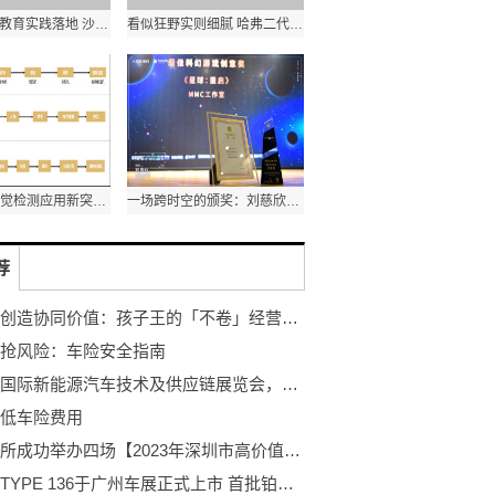
威盛助推AI教育实践落地 沙河市人工智能教师专题培训会成功举行
看似狂野实则细腻 哈弗二代大狗PHEV就是这么“秀外慧中”！
锂电行业视觉检测应用新突破—博视像元BL-G(M/C)8KD12X4 线阵相机
一场跨时空的颁奖：刘慈欣与游戏《星球：重启》
荐
数字化创造协同价值：孩子王的「不卷」经营秘方
抢风险：车险安全指南
大湾区国际新能源汽车技术及供应链展览会，青山工业高位出击！
低车险费用
港知交所成功举办四场【2023年深圳市高价值知识产权培育与服务培训】
路特斯TYPE 136于广州车展正式上市 首批铂金限量版开启发售